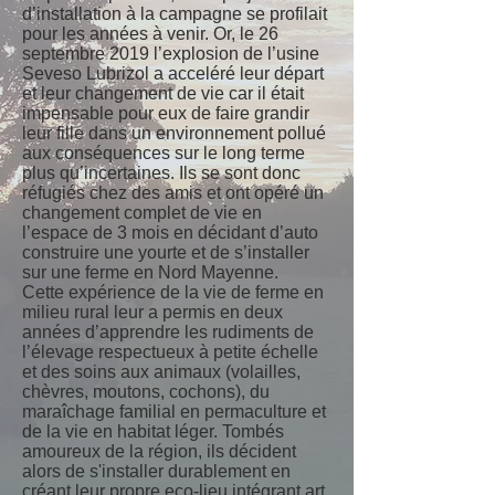
d’installation à la campagne se profilait
pour les années à venir. Or, le 26
septembre 2019 l’explosion de l’usine
Seveso Lubrizol a acceléré leur départ
et leur changement de vie car il était
impensable pour eux de faire grandir
leur fille dans un environnement pollué
aux conséquences sur le long terme
plus qu’incertaines. Ils se sont donc
réfugiés chez des amis et ont opéré un
changement complet de vie en
l’espace de 3 mois en décidant d’auto
construire une yourte et de s’installer
sur une ferme en Nord Mayenne.
Cette expérience de la vie de ferme en
milieu rural leur a permis en deux
années d’apprendre les rudiments de
l’élevage respectueux à petite échelle
et des soins aux animaux (volailles,
chèvres, moutons, cochons), du
maraîchage familial en permaculture et
de la vie en habitat léger. Tombés
amoureux de la région, ils décident
alors de s'installer durablement en
créant leur propre eco-lieu intégrant art,