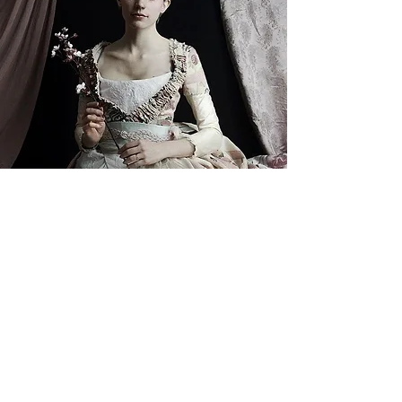
CLARA MAEDA
Suivant les pas de ses arrière-grands-
parents, tailleurs et couturières de
profession,
Clara Maeda est une créatrice
normande anciennement expatriée au
Japon pendant 5 années, un pays