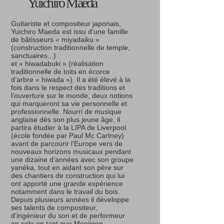
Yuichiro Maeda
Guitariste et compositeur japonais,
Yuichiro Maeda est issu d’une famille
de bâtisseurs « miyadaiku »
(construction traditionnelle de temple,
sanctuaires...)
et « hiwadabuki » (réalisation
traditionnelle de toits en écorce
d’arbre « hiwada »). Il a été élevé à la
fois dans le respect des traditions et
l’ouverture sur le monde, deux notions
qui marqueront sa vie personnelle et
professionnelle. Nourri de musique
anglaise dès son plus jeune âge, il
partira étudier à la LIPA de Liverpool
(école fondée par Paul Mc Cartney)
avant de parcourir l’Europe vers de
nouveaux horizons musicaux pendant
une dizaine d’années avec son groupe
yanéka, tout en aidant son père sur
des chantiers de construction qui lui
ont apporté une grande expérience
notamment dans le travail du bois.
Depuis plusieurs années il développe
ses talents de compositeur,
d’ingénieur du son et de performeur
en solo en tant que Moojigen