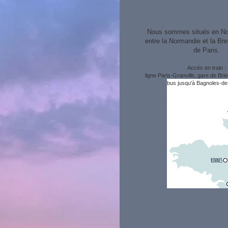
Nous sommes situés en N
entre la Normandie et la Br
de Paris.
Accès en train :
ligne Paris-Granville, gare de Bri
bus jusqu'à Bagnoles-de