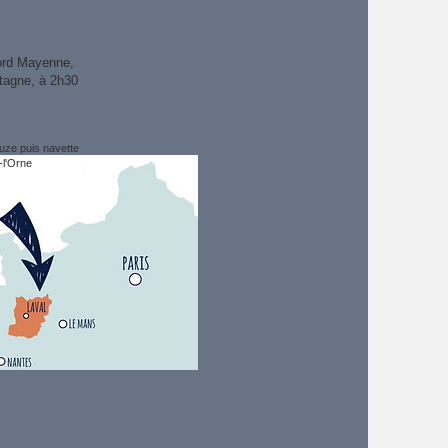
ord Mayenne,
etagne, à 2h30
ouze puis navette
-l'Orne