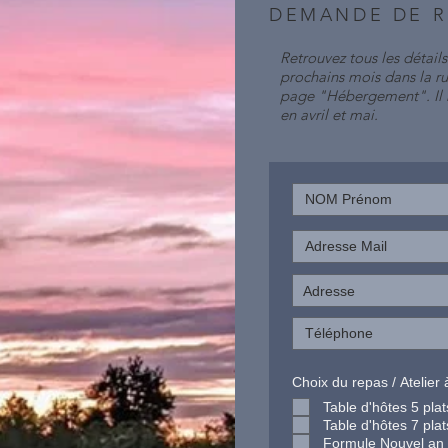
DEMANDE DE R
Retrouvez tous les détails
prochains mois dans la r
page "Hébergement". Il n
en avril et mai.
Choix du repas / Atelier 
Table d'hôtes 5 plat
Table d'hôtes 7 plat
Formule Nouvel an (