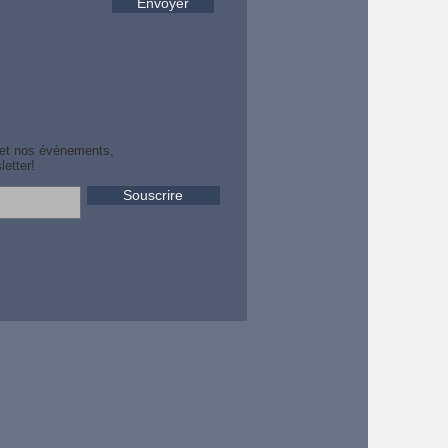
Envoyer
 et nos évènements,
etter!
Souscrire