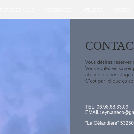
PROPOS DE NOUS
RESIDENCES
ATELIERS
STAGES
CONTAC
Vous désirez réserver 
Vous voulez en savoir 
ateliers ou nos stage
C'est par ici que ça se
TEL: 06.98.68.33.09
EMAIL:
eyn.arteco@gm
"La Gélandière" 53250