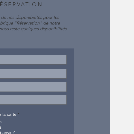
ÉSERVATION
 de nos disponibilités pour les
ubrique "Réservation" de notre
ous reste quelques disponibilités
必
à la carte
*
須
s
項
目
s
janvier)