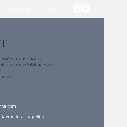
HÉBERGEMENT
CONTACT
T
un séjour chez nous?
plus sur nos résidences, nos
s?
 passe!
ail.com
 Javron-les-Chapelles