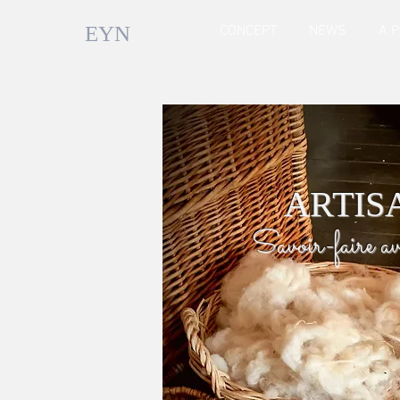
EYN
CONCEPT
NEWS
À 
ARTIS
Savoir-faire av