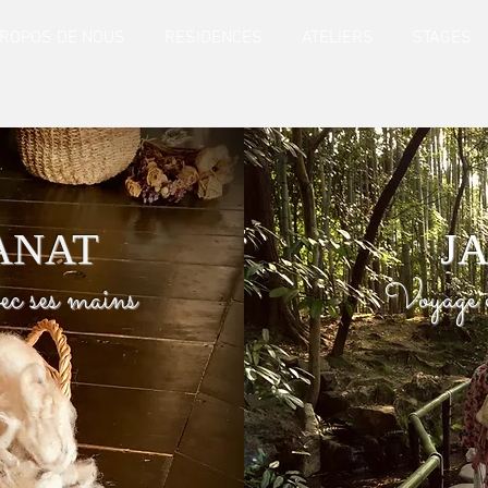
PROPOS DE NOUS
RESIDENCES
ATELIERS
STAGES
ANAT
J
ec ses mains
Voyage e