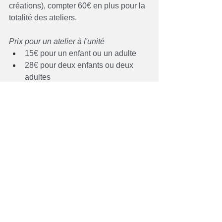
créations), compter 60€ en plus pour la 
totalité des ateliers.
Prix pour un atelier à l'unité
15€ pour un enfant ou un adulte
28€ pour deux enfants ou deux 
adultes
35€ pour trois enfants ou trois 
adultes
Pour les parents participants venant 
avec leur.s enfant.s compter 12€ en 
plus par atelier utilisant des matériaux 
fournis par mes soins (tous sauf ateliers 
de découverte n°1 et n°4)
Gratuité pour les parents 
accompagnants.