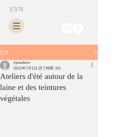
EYN
記事
eynarteco
2022年7月1日
読了時間: 3分
Ateliers d'été autour de la
laine et des teintures
végétales