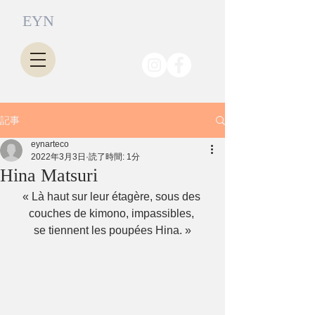
EYN
記事
eynarteco
2022年3月3日
読了時間: 1分
Hina Matsuri
« Là haut sur leur étagère, sous des 
couches de kimono, impassibles, 
se tiennent les poupées Hina. »